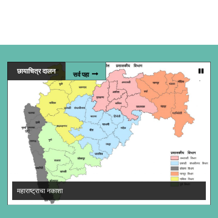
छायाचित्र दालन
सर्व पहा
महाराष्ट्राचा नकाशा