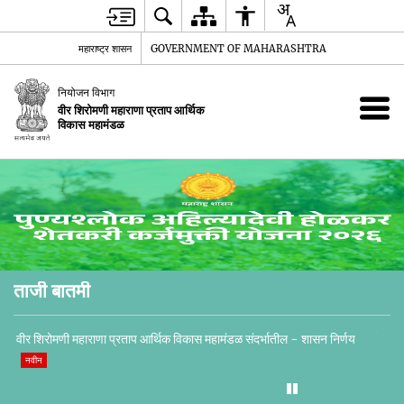
महाराष्ट्र शासन
GOVERNMENT OF MAHARASHTRA
नियोजन विभाग
वीर शिरोमणी महाराणा प्रताप आर्थिक
विकास महामंडळ
ताजी बातमी
वीर श
वीर शिरोमणी महाराणा प्रताप आर्थिक विकास महामंडळ संदर्भातील - शासन निर्णय
नवीन
नवीन